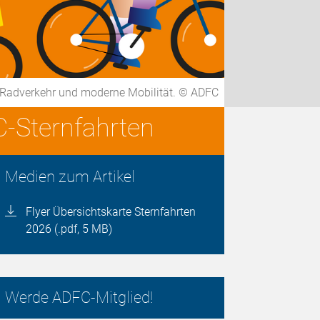
r Radverkehr und moderne Mobilität. © ADFC
-Sternfahrten
Medien zum Artikel
Flyer Übersichtskarte Sternfahrten
2026 (.pdf, 5 MB)
Werde ADFC-Mitglied!