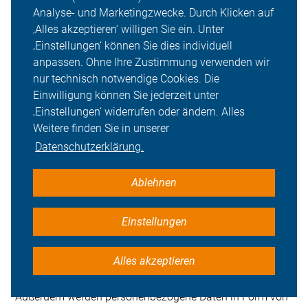
10. Google Analytics
Analyse- und Marketingzwecke. Durch Klicken auf
‚Alles akzeptieren‘ willigen Sie ein. Unter
‚Einstellungen‘ können Sie dies individuell
Wir verwenden auf unserer Website den Dienst Google
anpassen. Ohne Ihre Zustimmung verwenden wir
Analytics des Anbieters Google Ireland Limited (Irland,
nur technisch notwendige Cookies. Die
EU).
Einwilligung können Sie jederzeit unter
‚Einstellungen‘ widerrufen oder ändern. Alles
Bei Google Analytics handelt es sich um einen
Weitere finden Sie in unserer
Webanalysedienst, mit dessen Hilfe wir Daten über das
Datenschutzerklärung.
Verhalten der Nutzer:innen auf unserer Website erheben
und analysieren können. Google Analytics ermöglicht es
uns, Interaktionsdaten von verschiedenen Geräten und
Ablehnen
aus unterschiedlichen Sitzungen zu messen. Hierdurch
können wir einzelne Nutzeraktionen in Kontext setzen
Einstellungen
und langfristige Beziehungen analysieren.
Alles akzeptieren
Google Analytics verwendet hierzu Cookies, die eine
Analyse der Nutzung unserer Website ermöglichen.
Außerdem werden personenbezogene Daten in Form von