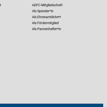
t
ADFC-Mitgliedschaft
Als Spender*in
Als Ehrenamtliche*r
Als Fördermitglied
Als Pannenhelfer*in