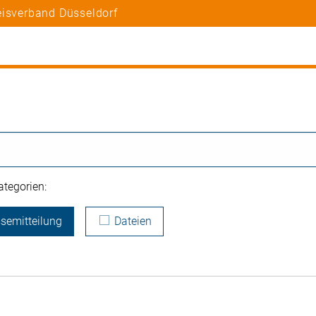
eisverband Düsseldorf
tegorien:
semitteilung
Dateien