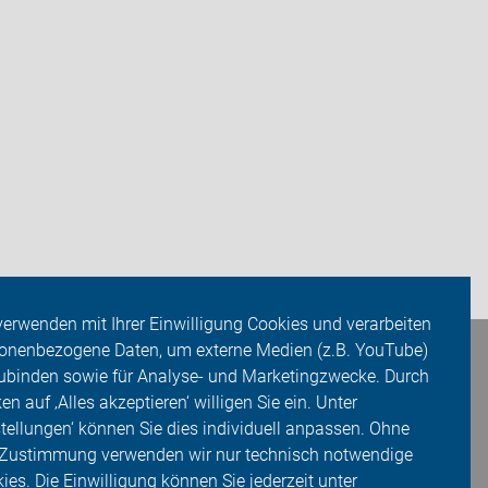
verwenden mit Ihrer Einwilligung Cookies und verarbeiten
onenbezogene Daten, um externe Medien (z.B. YouTube)
ubinden sowie für Analyse- und Marketingzwecke. Durch
ken auf ‚Alles akzeptieren‘ willigen Sie ein. Unter
stellungen‘ können Sie dies individuell anpassen. Ohne
 Zustimmung verwenden wir nur technisch notwendige
ies. Die Einwilligung können Sie jederzeit unter