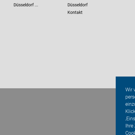
Düsseldorf ...
Düsseldorf
Kontakt
Wir 
pers
einz
Klic
‚Ein
Ihre
Cook