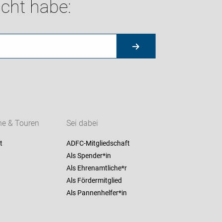
cht habe:
ne & Touren
Sei dabei
t
ADFC-Mitgliedschaft
Als Spender*in
Als Ehrenamtliche*r
Als Fördermitglied
Als Pannenhelfer*in