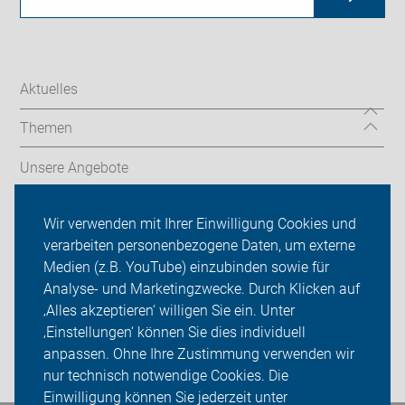
Aktuelles
Themen
Unsere Angebote
ADFC Düsseldorf
Wir verwenden mit Ihrer Einwilligung Cookies und
verarbeiten personenbezogene Daten, um externe
Termine & Touren
Medien (z.B. YouTube) einzubinden sowie für
Analyse- und Marketingzwecke. Durch Klicken auf
Sei dabei
‚Alles akzeptieren‘ willigen Sie ein. Unter
Presse
‚Einstellungen‘ können Sie dies individuell
anpassen. Ohne Ihre Zustimmung verwenden wir
Login
nur technisch notwendige Cookies. Die
Einwilligung können Sie jederzeit unter