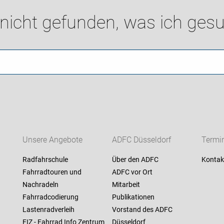
 nicht gefunden, was ich gesu
Unsere Angebote
ADFC Düsseldorf
Termi
Radfahrschule
Über den ADFC
Kontak
Fahrradtouren und
ADFC vor Ort
Nachradeln
Mitarbeit
Fahrradcodierung
Publikationen
Lastenradverleih
Vorstand des ADFC
FIZ - Fahrrad Info Zentrum
Düsseldorf