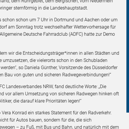
land, dem Ruhrgebiet, dem Bergischen, vom Niederrhein
ringer sternförmig in die Landeshauptstadt.
ils schon schon um 7 Uhr in Dortmund und Aachen oder um
dorf am Sonntag trotz wechselhafter Wettervorhersage für
 Allgemeine Deutsche Fahrradclub (ADFC) hatte zur Demo
rn wir die Entscheidungsträger*innen in allen Städten und
 umzusetzen, die vielerorts schon in den Schubladen
t werden“, so Daniela Günther, Vorsitzende des Düsseldorfer
den Bau von guten und sicheren Radwegeverbindungen!“
C Landesverbandes NRW, fand deutliche Worte: „Die
und vor allem Umsetzung von sicheren Radwegen hinken oft
tiker, die darauf klare Prioritäten legen!“
Vera Konrad ein starkes Statement für den Radverkehr.
icht für Autos bauen, sondern für die, die sich
tbewegen – zu Fuß, mit Bus und Bahn, und natürlich mit dem