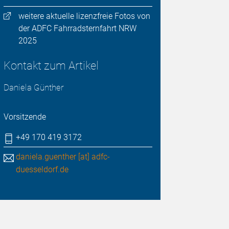
weitere aktuelle lizenzfreie Fotos von
der ADFC Fahrradsternfahrt NRW
2025
Kontakt zum Artikel
Daniela Günther
Vorsitzende
+49 170 419 3172
daniela.guenther [at] adfc-
duesseldorf.de