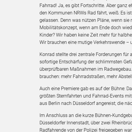
Fahrrad! Ja, es gibt Fortschritte. Aber ganz ehr
den Kommunen NRWs Rad fährt, weiß: Es ist gef
gelassen. Denn was nützen Pläne, wenn sie 
Mobilitätskonzept, wenn am Ende doch wieder 
Kinder? Wir haben keine Zeit mehr für halb
Wir brauchen eine mutige Verkehrswende – u
Konrad stellte drei zentrale Forderungen für
sofortige Entschärfung der schlimmsten Gef
überprüfbaren Maßnahmen im Radwegebau. Drit
brauchen: mehr Fahrradstraßen, mehr Abstell
Auch eine Premiere gab es auf der Bühne: Da
größten Sternfahrten und Fahrrad-Events mit
aus Berlin nach Düsseldorf angereist; die nä
Im Anschluss an die kurze Bühnen-Kundgebu
Düsseldorfer Innenstadt, über zwei Rheinbrüc
Radfahrende von der Polizei freigegeben war 