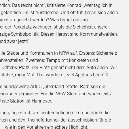
lich: Das reicht nicht“, kritisierte Konrad. „Wer täglich in
ährlich. Es ist frustrierend. Und oft fühlt man sich allein
nicht umgesetzt werden? Was bringt uns ein
der Parkplatz wichtiger ist als die Sicherheit unserer
herzige Symbolpolitik. Diesen Herbst sind Kommunalwahlen.
nd zwar jetzt!“
 alle Städte und Kommunen in NRW auf. Erstens: Sicherheit;
ahrenstellen. Zweitens: Tempo mit konkreten und
tens: Platz. Der Platz gehört nicht dem Auto allein. Wir
plätze, mehr Mut. Das wurde mit viel Applaus begrüßt.
s bundesweite ADFC-„Sternfahrt-Staffel-Rad“ soll die
einander verbinden. Für die NRW-Sternfahrt war es extra
chste Station ist Hannover.
ng ging es mit familienfreundlichem Tempo durch die
ken und den Rheinufertunnel, der ausschließlich für die
– wie in den Vorjahren ein echtes Highlight.