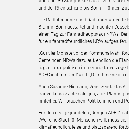
Von über 80 Startpunkten aus - vom Münster
und der Rheinschiene bis Bonn – führten Zub
Die Radfahrerinnen und Radfahrer waren te
8 Uhr in Bonn gestartet und machten Düssel
einen Tag zur Fahrradhauptstadt NRWs. Der
für ein fahrradfreundliches NRW aufgerufen.
„Gut vier Monate vor der Kommunalwahl forde
Gemeinden NRWs dazu auf, endlich die Pläne
liegen, aber politisch immer wieder verzöger
ADFC in ihrem Grußwort. „Damit meine ich 
Auch Susanne Niemann, Vorsitzende des ADF
Radverkehrs-Zahlen steigen, aber Planung 
hinterher. Wir brauchen Politikerinnen und Poli
Für den neu gegründeten „Jungen ADFC“ gab 
„Wer eine Stadt für Menschen will, muss sie n
klimafreundlich, leise und platzsparend for