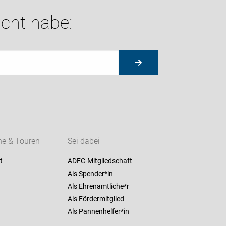
cht habe:
ne & Touren
Sei dabei
t
ADFC-Mitgliedschaft
Als Spender*in
Als Ehrenamtliche*r
Als Fördermitglied
Als Pannenhelfer*in