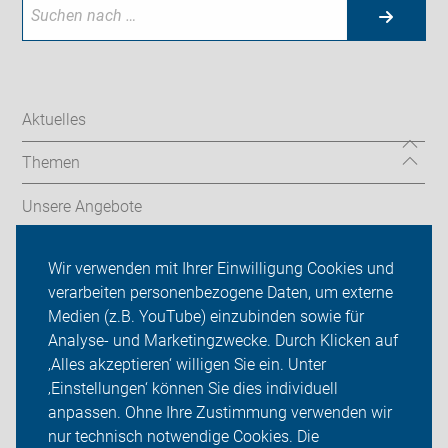
Aktuelles
Themen
Unsere Angebote
ADFC Düsseldorf
Wir verwenden mit Ihrer Einwilligung Cookies und
verarbeiten personenbezogene Daten, um externe
Termine & Touren
Medien (z.B. YouTube) einzubinden sowie für
Analyse- und Marketingzwecke. Durch Klicken auf
Sei dabei
‚Alles akzeptieren‘ willigen Sie ein. Unter
Presse
‚Einstellungen‘ können Sie dies individuell
anpassen. Ohne Ihre Zustimmung verwenden wir
Login
nur technisch notwendige Cookies. Die