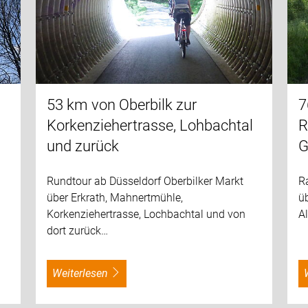
n
53 km von Oberbilk zur
7
Korkenziehertrasse, Lohbachtal
R
und zurück
G
Rundtour ab Düsseldorf Oberbilker Markt
Ra
über Erkrath, Mahnertmühle,
üb
Korkenziehertrasse, Lochbachtal und von
Al
dort zurück…
weiterlesen