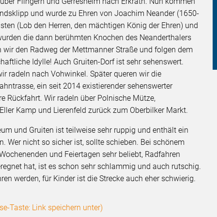
n über Flingern und Gerresheim nach Erkrath. Nun kommen
Hundsklipp und wurde zu Ehren von Joachim Neander (1650-
ten (Lob den Herren, den mächtigen König der Ehren) und
 wurden die dann berühmten Knochen des Neanderthalers
 wir den Radweg der Mettmanner Straße und folgen dem
ftliche Idylle! Auch Gruiten-Dorf ist sehr sehenswert.
wir radeln nach Vohwinkel. Später queren wir die
ntrasse, ein seit 2014 existierender sehenswerter
e Rückfahrt. Wir radeln über Polnische Mütze,
Eller Kamp und Lierenfeld zurück zum Oberbilker Markt.
 und Gruiten ist teilweise sehr ruppig und enthält ein
n. Wer nicht so sicher ist, sollte schieben. Bei schönem
Wochenenden und Feiertagen sehr beliebt, Radfahren
egnet hat, ist es schon sehr schlammig und auch rutschig.
en werden, für Kinder ist die Strecke auch eher schwierig.
e-Taste: Link speichern unter)