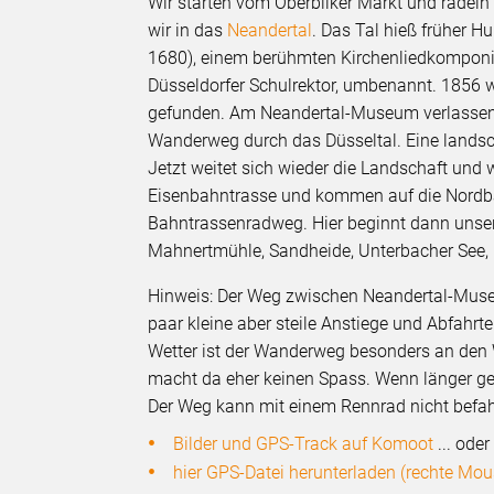
Wir starten vom Oberbilker Markt und radel
wir in das
Neandertal
. Das Tal hieß früher 
1680), einem berühmten Kirchenliedkomponis
Düsseldorfer Schulrektor, umbenannt. 1856
gefunden. Am Neandertal-Museum verlassen
Wanderweg durch das Düsseltal. Eine landscha
Jetzt weitet sich wieder die Landschaft und 
Eisenbahntrasse und kommen auf die Nordbah
Bahntrassenradweg. Hier beginnt dann unser
Mahnertmühle, Sandheide, Unterbacher See, 
Hinweis: Der Weg zwischen Neandertal-Museum
paar kleine aber steile Anstiege und Abfahrte
Wetter ist der Wanderweg besonders an den 
macht da eher keinen Spass. Wenn länger ger
Der Weg kann mit einem Rennrad nicht befahr
Bilder und GPS-Track auf Komoot
... oder
hier GPS-Datei herunterladen (rechte Mous