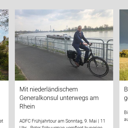
Mit niederländischem
B
Generalkonsul unterwegs am
g
Rhein
Bi
au
et
ADFC Frühjahrtour am Sonntag, 9. Mai | 11
Uhr - Peter Schuurman verpflegt hungrige