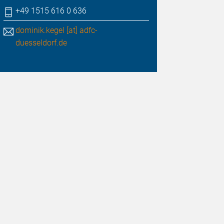
+49 1515 616 0 636
dominik.kegel [at] adfc-
duesseldorf.de