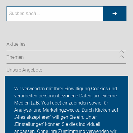
Aktuelles
Themen
Unsere Angebote
ADFC Düsseldorf
Wir verwenden mit Ihrer Einwilligung Cookies und
verarbeiten personenbezogene Daten, um externe
Termine & Touren
Medien (z.B. YouTube) einzubinden sowie für
Analyse- und Marketingzwecke. Durch Klicken auf
Sei dabei
‚Alles akzeptieren‘ willigen Sie ein. Unter
Presse
‚Einstellungen‘ können Sie dies individuell
anpassen. Ohne Ihre Zustimmung verwenden wir