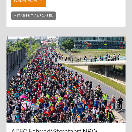
weiterlesen
MITARBEIT AUFGABEN
ADFC Fahrrad*Sternfahrt NRW