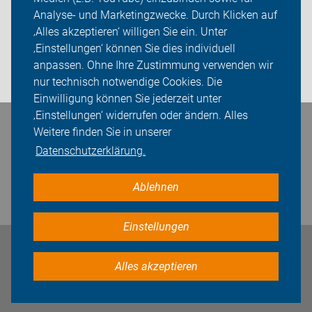
Analyse- und Marketingzwecke. Durch Klicken auf
Sei dabei
‚Alles akzeptieren‘ willigen Sie ein. Unter
Presse
‚Einstellungen‘ können Sie dies individuell
anpassen. Ohne Ihre Zustimmung verwenden wir
Login
nur technisch notwendige Cookies. Die
Einwilligung können Sie jederzeit unter
‚Einstellungen‘ widerrufen oder ändern. Alles
Bleiben Sie in Kontakt
Weitere finden Sie in unserer
Datenschutzerklärung.
Ablehnen
Einstellungen
Impressum
Datenschutz
Cookie-Einstellungen
Alles akzeptieren