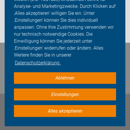
Analyse- und Marketingzwecke. Durch Klicken auf
Sei dabei
‚Alles akzeptieren‘ willigen Sie ein. Unter
Presse
‚Einstellungen‘ können Sie dies individuell
anpassen. Ohne Ihre Zustimmung verwenden wir
Login
nur technisch notwendige Cookies. Die
Einwilligung können Sie jederzeit unter
‚Einstellungen‘ widerrufen oder ändern. Alles
Bleiben Sie in Kontakt
Weitere finden Sie in unserer
Datenschutzerklärung.
Ablehnen
Einstellungen
Impressum
Datenschutz
Cookie-Einstellungen
Alles akzeptieren