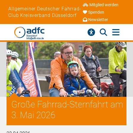
Mitglied werden
Allgemeiner Deutscher Fahrrad-
Spenden
Club Kreisverband Düsseldorf
Newsletter
Große Fahrrad-Sternfahrt am
3. Mai 2026