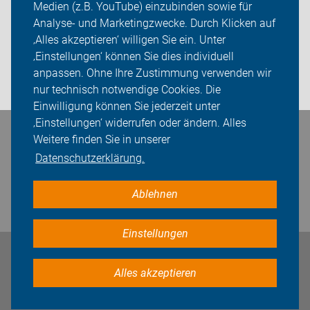
Medien (z.B. YouTube) einzubinden sowie für
Sei dabei
Analyse- und Marketingzwecke. Durch Klicken auf
‚Alles akzeptieren‘ willigen Sie ein. Unter
Presse
‚Einstellungen‘ können Sie dies individuell
anpassen. Ohne Ihre Zustimmung verwenden wir
Login
nur technisch notwendige Cookies. Die
Einwilligung können Sie jederzeit unter
‚Einstellungen‘ widerrufen oder ändern. Alles
Bleiben Sie in Kontakt
Weitere finden Sie in unserer
Datenschutzerklärung.
Ablehnen
Einstellungen
Impressum
Datenschutz
Cookie-Einstellungen
Alles akzeptieren