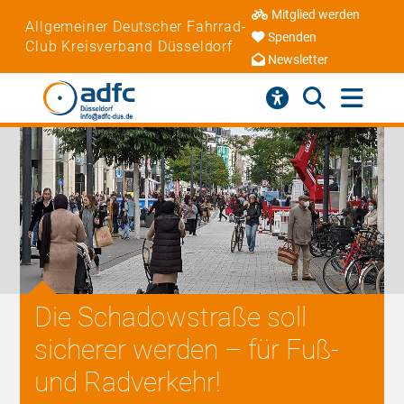
Mitglied werden
Allgemeiner Deutscher Fahrrad-
Spenden
Club Kreisverband Düsseldorf
Newsletter
Die Schadowstraße soll
sicherer werden – für Fuß-
und Radverkehr!