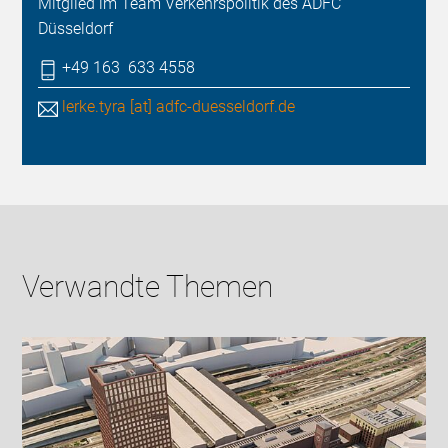
Mitglied im Team Verkehrspolitik des ADFC
Düsseldorf
+49 163 633 4558
lerke.tyra [at] adfc-duesseldorf.de
Verwandte Themen